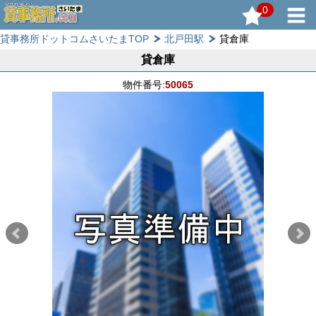
0
貸事務所ドットコムさいたまTOP
北戸田駅
貸倉庫
貸倉庫
物件番号:
50065