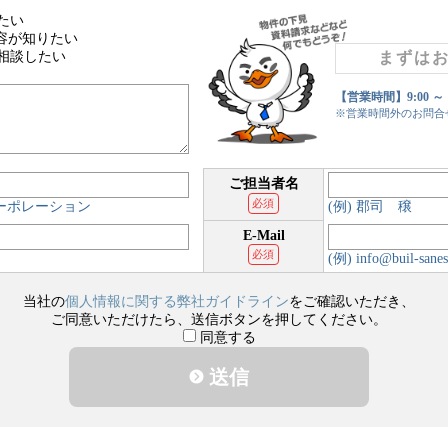
たい
容が知りたい
相談したい
まずは
【営業時間】9:00 ～
※営業時間外のお問合
ご担当者名
必須
コーポレーション
(例) 郡司 穣
E-Mail
必須
(例) info@buil-sanes
当社の
個人情報に関する弊社ガイドライン
をご確認いただき、
ご同意いただけたら、送信ボタンを押してください。
同意する
送信