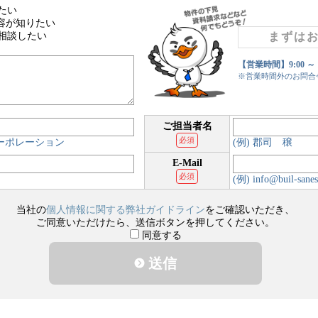
たい
容が知りたい
相談したい
まずは
【営業時間】9:00 ～
※営業時間外のお問合
ご担当者名
必須
コーポレーション
(例) 郡司 穣
E-Mail
必須
(例) info@buil-sanes
当社の
個人情報に関する弊社ガイドライン
をご確認いただき、
ご同意いただけたら、送信ボタンを押してください。
同意する
送信