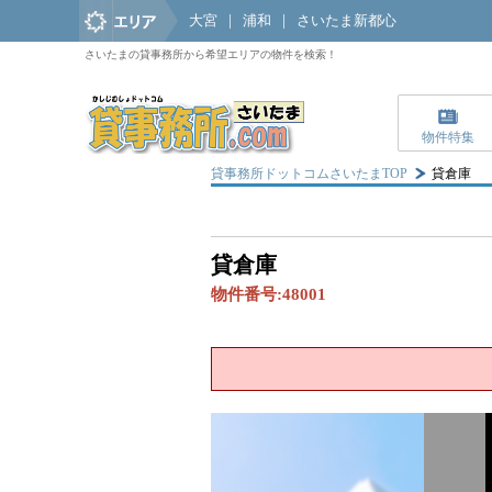
大宮
|
浦和
|
さいたま新都心
さいたまの貸事務所から希望エリアの物件を検索！
物件特集
貸事務所ドットコムさいたまTOP
貸倉庫
貸倉庫
物件番号:
48001