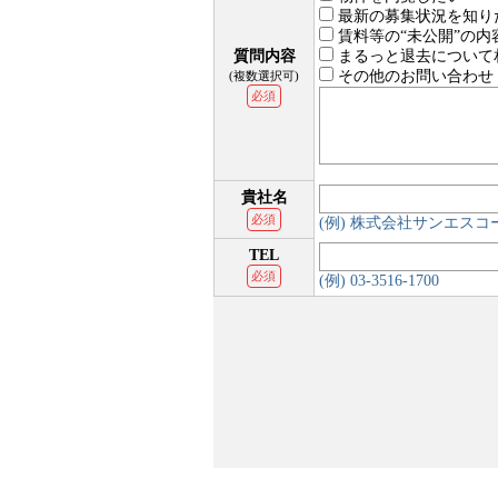
最新の募集状況を知り
賃料等の“未公開”の内
質問内容
まるっと退去について
その他のお問い合わせ
(複数選択可)
必須
貴社名
必須
(例) 株式会社サンエス
TEL
必須
(例) 03-3516-1700