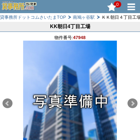
0
貸事務所ドットコムさいたまTOP
南鳩ヶ谷駅
ＫＫ朝日４丁目工
KK朝日4丁目工場
物件番号:
47948