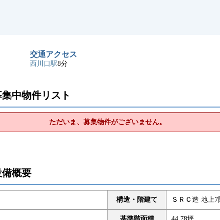
交通アクセス
西川口駅
8分
募集中物件リスト
ただいま、募集物件がございません。
設備概要
構造・階建て
ＳＲＣ造 地上7
基準階面積
44.78坪