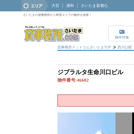
大宮
|
浦和
|
さいたま新都心
さいたまの貸事務所から希望エリアの物件を検索！
物件特集
貸事務所ドットコムさいたまTOP
西川口駅
ジブラルタ生命川口ビル
物件番号:
46682