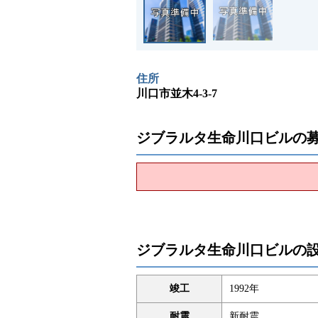
住所
川口市並木4-3-7
ジブラルタ生命川口ビルの
ジブラルタ生命川口ビルの
竣工
1992年
耐震
新耐震