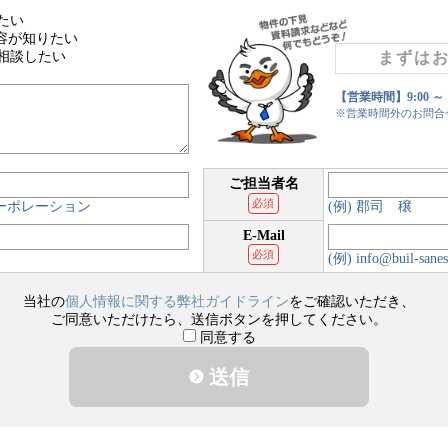
たい
容が知りたい
相談したい
まずは
【営業時間】9:00 ～
※営業時間外のお問合
ご担当者名
必須
コーポレーション
(例) 郡司 穣
E-Mail
必須
(例) info@buil-sanes
当社の
個人情報に関する弊社ガイドライン
をご確認いただき、
ご同意いただけたら、送信ボタンを押してください。
同意する
送信