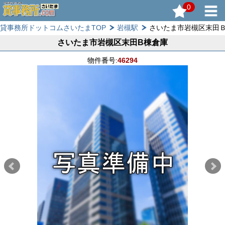
0
貸事務所ドットコムさいたまTOP
岩槻駅
さいたま市岩槻区末田
さいたま市岩槻区末田B棟倉庫
物件番号:
46294