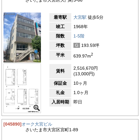
最寄駅
大宮駅
徒歩5分
竣工
1968年
階数
1-5階
坪数
G
193.59坪
2
平米
639.97m
2,516,670円
賃料
(13,000円)
保証金
10ヶ月
礼金
1.0ヶ月
入居時期
即日
[045890]
オーク大宮ビル
さいたま市大宮区宮町1-89