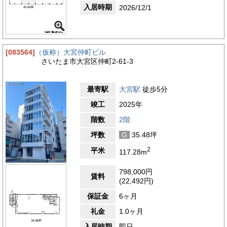
入居時期
2026/12/1
[083564]
（仮称）大宮仲町ビル
さいたま市大宮区仲町2-61-3
最寄駅
大宮駅
徒歩5分
竣工
2025年
階数
2階
坪数
G
35.48坪
2
平米
117.28m
798,000円
賃料
(22,492円)
保証金
6ヶ月
礼金
1.0ヶ月
入居時期
即日