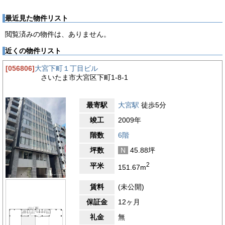
最近見た物件リスト
閲覧済みの物件は、ありません。
近くの物件リスト
[056806]
大宮下町１丁目ビル
さいたま市大宮区下町1-8-1
最寄駅
大宮駅
徒歩5分
竣工
2009年
階数
6階
坪数
N
45.88坪
2
平米
151.67m
賃料
(未公開)
保証金
12ヶ月
礼金
無