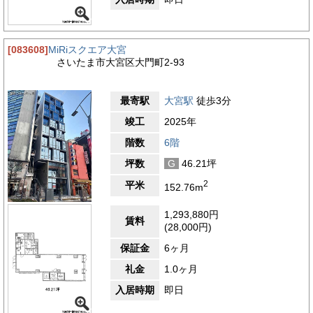
[083608]
MiRiスクエア大宮
さいたま市大宮区大門町2-93
最寄駅
大宮駅
徒歩3分
竣工
2025年
階数
6階
坪数
G
46.21坪
2
平米
152.76m
1,293,880円
賃料
(28,000円)
保証金
6ヶ月
礼金
1.0ヶ月
入居時期
即日