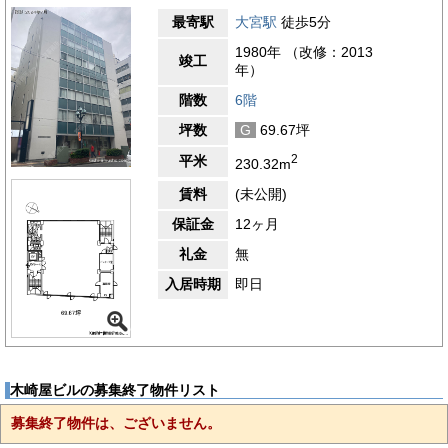
最寄駅
大宮駅
徒歩5分
1980年 （改修：2013
竣工
年）
階数
6階
坪数
G
69.67坪
2
平米
230.32m
賃料
(未公開)
保証金
12ヶ月
礼金
無
入居時期
即日
木崎屋ビルの募集終了物件リスト
募集終了物件は、ございません。