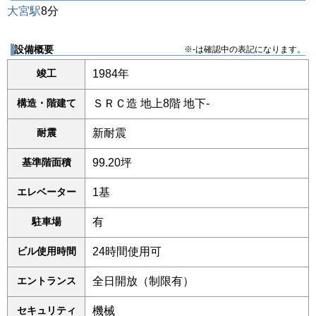
大宮駅
8分
設備概要
※-は確認中の表記になります。
竣工
1984年
構造・階建て
ＳＲＣ造 地上8階 地下-
耐震
新耐震
基準階面積
99.20坪
エレベーター
1基
駐車場
有
ビル使用時間
24時間使用可
エントランス
全日開放（制限有）
セキュリティ
機械