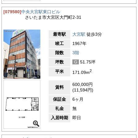
[079580]
中央大宮駅東口ビル
さいたま市大宮区大門町2-31
最寄駅
大宮駅
徒歩3分
竣工
1967年
階数
3階
坪数
G
51.75坪
2
平米
171.09m
600,000円
賃料
(11,594円)
保証金
6ヶ月
礼金
無
入居時期
即日