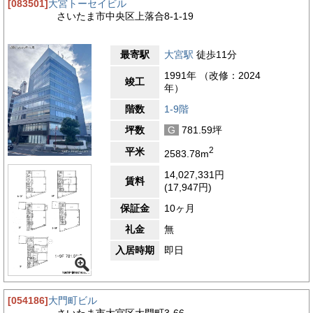
[083501]
大宮トーセイビル
さいたま市中央区上落合8-1-19
最寄駅
大宮駅
徒歩11分
1991年 （改修：2024
竣工
年）
階数
1-9階
坪数
G
781.59坪
2
平米
2583.78m
14,027,331円
賃料
(17,947円)
保証金
10ヶ月
礼金
無
入居時期
即日
[054186]
大門町ビル
さいたま市大宮区大門町3-66