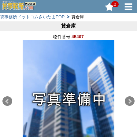
0
貸事務所ドットコムさいたまTOP
貸倉庫
貸倉庫
物件番号:
45407