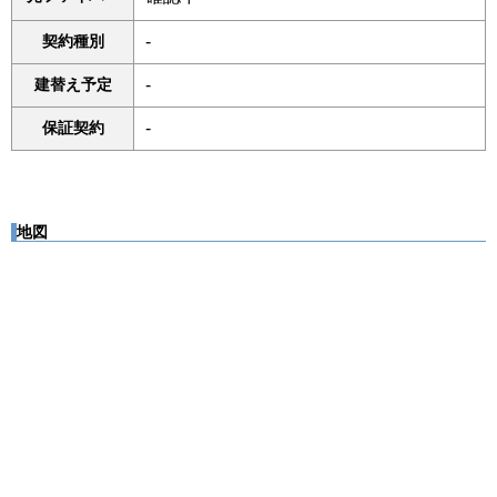
契約種別
-
建替え予定
-
保証契約
-
地図