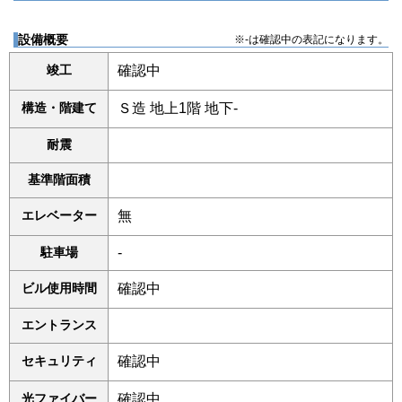
設備概要
※-は確認中の表記になります。
竣工
確認中
構造・階建て
Ｓ造 地上1階 地下-
耐震
基準階面積
エレベーター
無
駐車場
-
ビル使用時間
確認中
エントランス
セキュリティ
確認中
光ファイバー
確認中