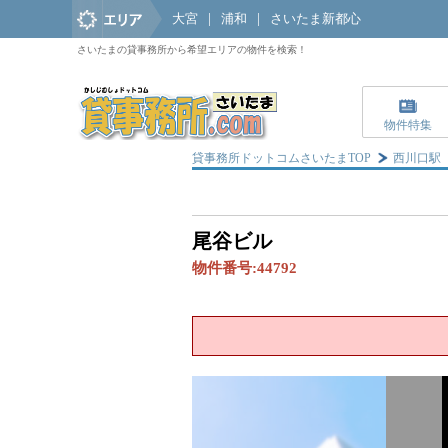
大宮
|
浦和
|
さいたま新都心
さいたまの貸事務所から希望エリアの物件を検索！
物件特集
貸事務所ドットコムさいたまTOP
西川口駅
尾谷ビル
物件番号:
44792