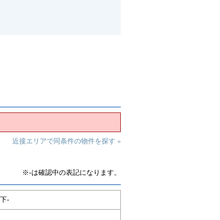
近接エリアで同条件の物件を探す »
※-は確認中の表記になります。
下-