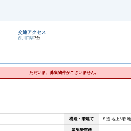
交通アクセス
西川口駅
3分
ト
ただいま、募集物件がございません。
構造・階建て
Ｓ造 地上3階 地
基準階面積