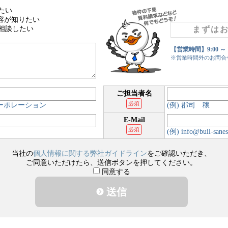
たい
容が知りたい
相談したい
まずは
【営業時間】9:00 ～
※営業時間外のお問合
ご担当者名
必須
コーポレーション
(例) 郡司 穣
E-Mail
必須
(例) info@buil-sanes
当社の
個人情報に関する弊社ガイドライン
をご確認いただき、
ご同意いただけたら、送信ボタンを押してください。
同意する
送信